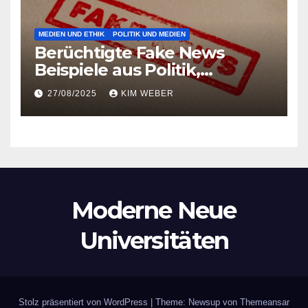
MEDIEN UND ETHIK
POLITIK UND MEDIEN
Berüchtigte Fake News
Beispiele aus Politik,
Pandemie und Popkultur
27/08/2025
KIM WEBER
entlarvt
Moderne Neue
Universitäten
Stolz präsentiert von WordPress
|
Theme: Newsup von
Themeansar