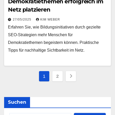
Demokratiethemen erfolgreich im
Netz platzieren
27/05/2025
KIM WEBER
Erfahren Sie, wie Bildungsinitiativen durch gezielte
SEO-Strategien mehr Menschen für
Demokratiethemen begeistern können. Praktische
Tipps für nachhaltige Sichtbarkeit im Netz.
Seitennummerieru
1
2
der
Beiträge
Suchen