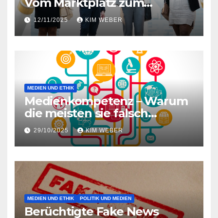
Vom Marktplatz zum
Algorithmus – wie
12/11/2025
KIM WEBER
Botschaften heute reisen
MEDIEN UND ETHIK
Medienkompetenz – Warum
die meisten sie falsch
verstehen und was wirklich
29/10/2025
KIM WEBER
zählt
MEDIEN UND ETHIK
POLITIK UND MEDIEN
Berüchtigte Fake News