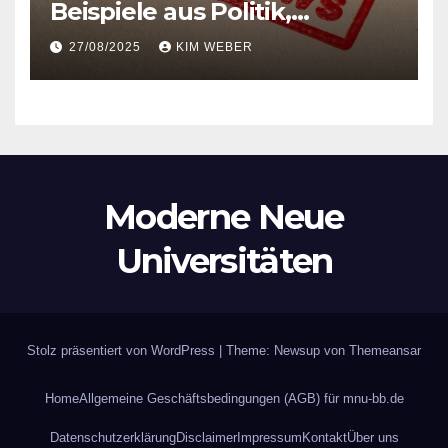
Beispiele aus Politik,
Pandemie und Popkultur
27/08/2025
KIM WEBER
entlarvt
Moderne Neue
Universitäten
Stolz präsentiert von WordPress
|
Theme: Newsup von
Themeansar
Home
Allgemeine Geschäftsbedingungen (AGB) für mnu-bb.de
Datenschutzerklärung
Disclaimer
Impressum
Kontakt
Über uns