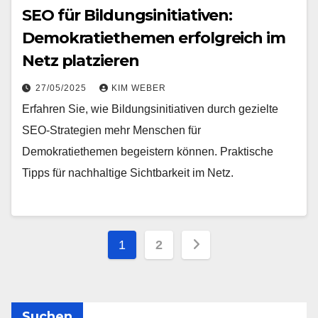
SEO für Bildungsinitiativen:
Demokratiethemen erfolgreich im
Netz platzieren
27/05/2025
KIM WEBER
Erfahren Sie, wie Bildungsinitiativen durch gezielte
SEO-Strategien mehr Menschen für
Demokratiethemen begeistern können. Praktische
Tipps für nachhaltige Sichtbarkeit im Netz.
Seitennummerieru
1
2
der
Beiträge
Suchen