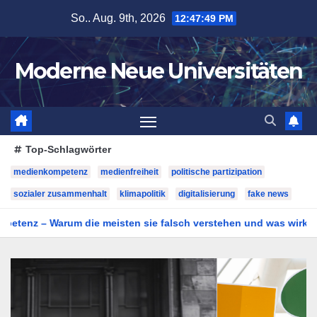
Zum
So.. Aug. 9th, 2026
12:47:50 PM
Inhalt
springen
Moderne Neue Universitäten
Top-Schlagwörter
medienkompetenz
medienfreiheit
politische partizipation
sozialer zusammenhalt
klimapolitik
digitalisierung
fake news
eisten sie falsch verstehen und was wirklich zählt
Berüch