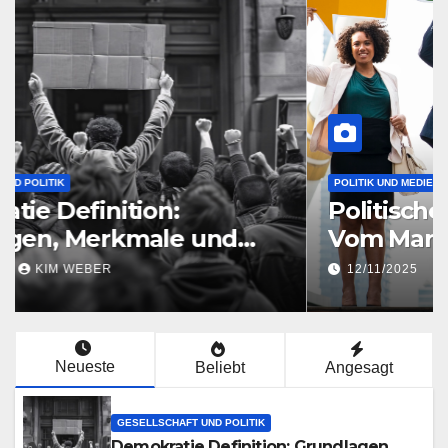
GESELLSCHAFT UND POLITIK
Demokratie Definition:
Grundlagen, Merkmale und
moderne Herausforderungen
28/11/2025
KIM WEBER
Neueste
Beliebt
Angesagt
GESELLSCHAFT UND POLITIK
Demokratie Definition: Grundlagen,