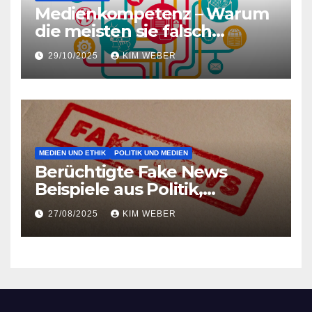
Medienkompetenz – Warum
die meisten sie falsch
verstehen und was wirklich
29/10/2025
KIM WEBER
zählt
MEDIEN UND ETHIK
POLITIK UND MEDIEN
Berüchtigte Fake News
Beispiele aus Politik,
Pandemie und Popkultur
27/08/2025
KIM WEBER
entlarvt