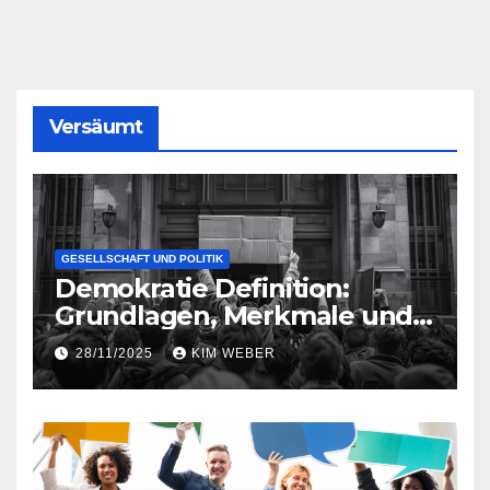
Versäumt
GESELLSCHAFT UND POLITIK
Demokratie Definition:
Grundlagen, Merkmale und
moderne
28/11/2025
KIM WEBER
Herausforderungen