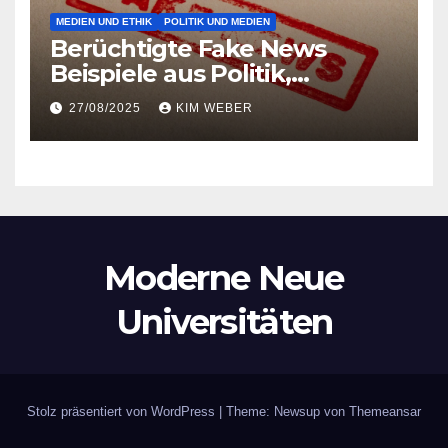
MEDIEN UND ETHIK
POLITIK UND MEDIEN
Berüchtigte Fake News
Beispiele aus Politik,
Pandemie und Popkultur
27/08/2025
KIM WEBER
entlarvt
Moderne Neue
Universitäten
Stolz präsentiert von WordPress
|
Theme: Newsup von
Themeansar